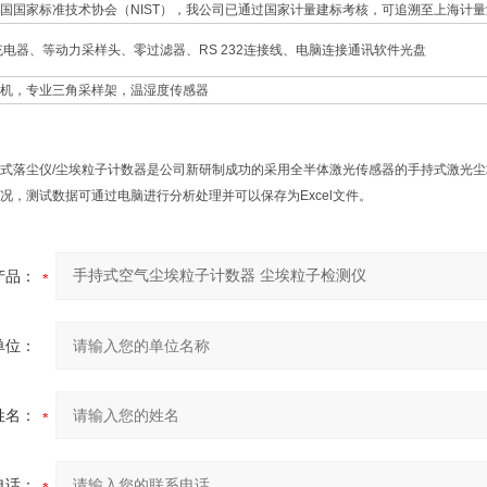
国国家标准技术协会（NIST），我公司已通过国家计量建标考核，可追溯至上海计
充电器、等动力采样头、零过滤器、RS 232连接线、电脑连接通讯软件光盘
机，专业三角采样架，温湿度传感器
H手持式落尘仪/尘埃粒子计数器是公司新研制成功的采用全半体激光传感器的手持式激
况，测试数据可通过电脑进行分析处理并可以保存为Excel文件。
产品：
单位：
姓名：
电话：