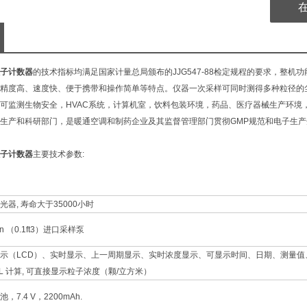
子计数器
的技术指标均满足国家计量总局颁布的JJG547-88检定规程的要求，整
精度高、速度快、便于携带和操作简单等特点。仪器一次采样可同时测得多种粒径的
可监测生物安全，HVAC系统，计算机室，饮料包装环境，药品、医疗器械生产环境
生产和科研部门，是暖通空调和制药企业及其监督管理部门贯彻GMP规范和电子生产
子计数器
主要技术参数:
光器, 寿命大于35000小时
min （0.1ft3）进口采样泵
示（LCD）、实时显示、上一周期显示、实时浓度显示、可显示时间、日期、测量
UCL 计算, 可直接显示粒子浓度（颗/立方米）
，7.4 V，2200mAh.