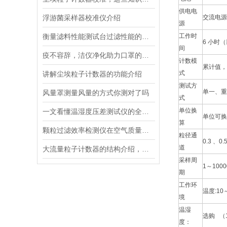
供电电
浮游菌采样器校准仪介绍
交流电源适
源
衡量滤料性能测试台过滤性能的几个主要指标，来看了
工作时
6 小时
间
疫不容辞，洁仪净化助力口罩的性能检测
计数模
累计值，
式
讲解尘埃粒子计数器的功能介绍
测试方
单一、重
风量罩测量风量的方式你测对了吗
式
单位换
一文看懂温湿度压差测试仪的全部优势
单位可换
算
颗粒过滤效率检测仪在空气质量监测中的应用
粒径通
0.3 、0
道
大流量粒子计数器的结构介绍，对你的使用很有帮助
采样周
1～100
期
工作环
温度:10
境
温湿
选购 （1
度：