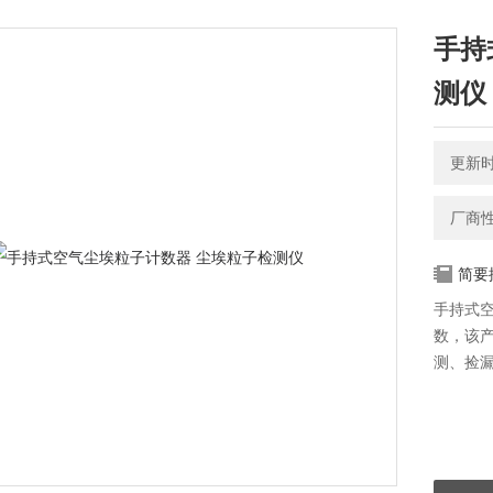
手持
测仪
更新时间
厂商
简要
手持式
数，该
测、捡