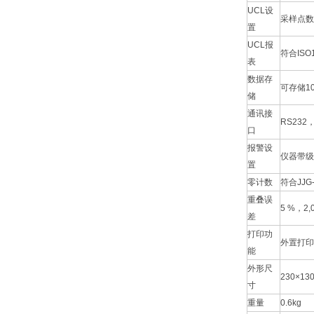
UCL设
采样点数
置
UCL报
符合ISO1
表
数据存
可存储1
储
通讯接
RS232
口
报警设
仪器带级
置
零计数
符合JJG
重叠误
5 %，2
差
打印功
外置打印
能
外形尺
230×1
寸
重量
0.6kg