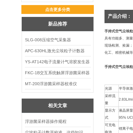
点击更多分类
产品介绍：
新品推荐
手持式空气尘埃粒
具有功能多、测量
SLG-008压缩空气采集器
现场检测、捡漏；
APC-630HL激光尘埃粒子计数器
化工、精密机械等
YS-AT142电子流量计气溶胶发生器
手持式空气尘埃粒
FKC-1B交互系统触屏浮游菌采样器
MT-200浮游菌采样器校准仪
光源
半导体激
采样流
2.83L/
量
相关文章
显示方
液晶屏显
式
95% 
浮游菌采样器操作规程
可充电
锂离子电池
尘埃粒子计数器校准，这些知识点你知道吗
电池