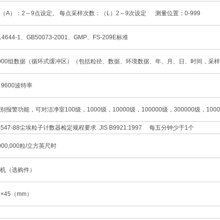
（A）：2～9点设定。 每点采样次数：（L）2～9次设定 测量位置：0-999
4644-1、GB50073-2001、GMP、FS-209E标准
000组数据（循环式缓冲区）（包括粒径、数据、环境数据、年、月、日、时间，采
，9600波特率
别报警功能，可对洁净室100级，1000级，10000级，100000级，300000级，1
-547-88尘埃粒子计数器检定规程要求 JIS B9921:1997 每五分钟少于1个
,000,000粒/立方英尺时
机（选购件）
30×45（mm）