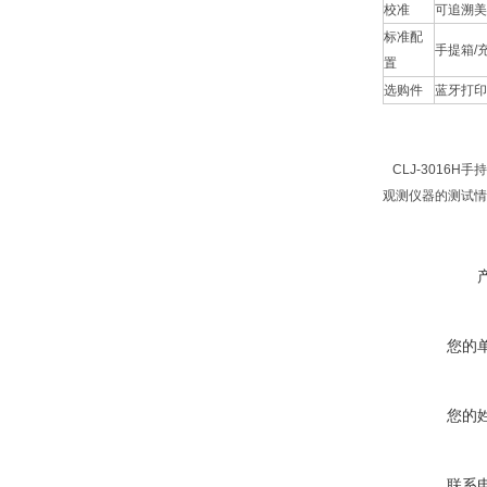
校准
可追溯美
标准配
手提箱/
置
选购件
蓝牙打印
CLJ-3016
观测仪器的测试情
您的
您的
联系