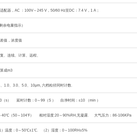
配器，AC ：100V～245 V，50/60 Hz至DC：7.4 V，1 A；
（剩余电量指示）
差值，浓度值
复、连续、计算、远程、
算成m3
.5、1.0、3.0、5.0、10μm, 六档粒径同时计数.
00（s） 延时计数：0～99（S ） 自净时间：≤10 （min ）
～40℃（50～104℉） 相对湿度:20～90%RH,无凝露. 大气压力：86-106KPa
）温度：0～50℃±1℃. （2）湿度：0～100RH±5%