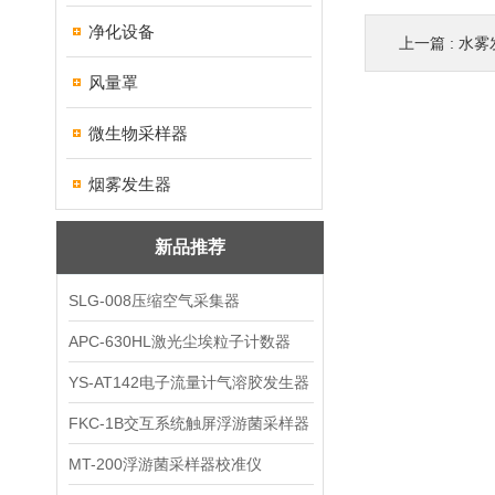
净化设备
上一篇 :
水雾
风量罩
微生物采样器
烟雾发生器
新品推荐
SLG-008压缩空气采集器
APC-630HL激光尘埃粒子计数器
YS-AT142电子流量计气溶胶发生器
FKC-1B交互系统触屏浮游菌采样器
MT-200浮游菌采样器校准仪