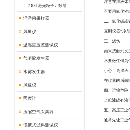
注意在灌液体试
2.83L激光粒子计数器
不要用氧化性或
浮游菌采样器
二、氧化碳或氩
风量仪
直到仪器*冷却
三、烧伤
温湿度压差测试仪
如果接触到发生
气溶胶发生器
不要做任何为何
小心---高温表
水雾发生器
在仪器的后面输
风速仪
四、运输危险
照度计
当贮液罐有液体
五、高压工业气
压缩空气采集器
通常先让工业气
便携式滤料测试仪