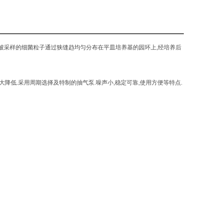
,被采样的细菌粒子通过狭缝趋均匀分布在平皿培养基的园环上,经培养后
大降低.采用周期选择及特制的抽气泵.噪声小,稳定可靠,使用方便等特点.