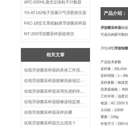
APC-630HL激光尘埃粒子计数器
YS-AT142电子流量计气溶胶发生器
产品介绍：
FKC-1B交互系统触屏浮游菌采样器
浮游菌采样器
根据
MT-200浮游菌采样器校准仪
可成为肉眼可数的
JYQ-III型
浮游细菌
相关文章
产品技术参数
采样量：50L/min
在线浮游菌采样器的具体工作流程分析
采样周期：1～9
在线浮游菌采样器能够高效地过滤空气中的微粒
采样参数：狭缝宽度≤
培养皿规格： Φ90
在线浮游菌采样器采用先进的传感器与分析技术
工作环境：温度10
在线浮游菌采样器能够连续监测空气中的浮游菌水平
电源：AC 220V 5
大功耗：100W
在线浮游菌采样器采样步骤
重量：10kg
在线浮游菌采样器怎么清洗？
外形尺寸：280×35