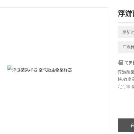
浮游
更新时间
厂商
简要
浮游菌采
快,效率
定可靠,