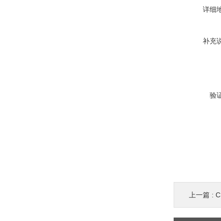
详细
补充
验
上一篇 :
C