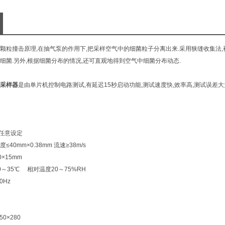
颗粒撞击原理,在抽气泵的作用下,把采样空气中的细菌粒子分离出来.采用狭缝收集法
细菌.另外,根据细菌分布的情况,还可直观地得到空气中细菌分布动态.
采样器
是由单片机控制电路测试,有延迟15秒启动功能,测试速度快,效率高,测试误差大
9任意设定
40mm×0.38mm 流速≥38m/s
×15mm
～35℃ 相对温度20～75%RH
0Hz
0×280