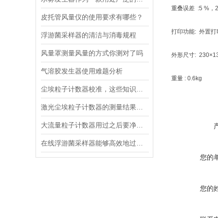
重叠误差 :5 %，2
皮托管风量仪的使用要求有哪些？
打印功能: 外置
浮游菌采样器的清洁与消毒规程
风量罩测量风量的方式你测对了吗
外形尺寸: 230×1
气溶胶发生器使用难题分析
重量 : 0.6kg
尘埃粒子计数器校准，这些知识点你知道吗
激光尘埃粒子计数器的测量结果受到哪些因素的影响
大流量粒子计数器用过之后要净化处理
在线浮游菌采样器能够高效地过滤空气中的微粒
您的
您的