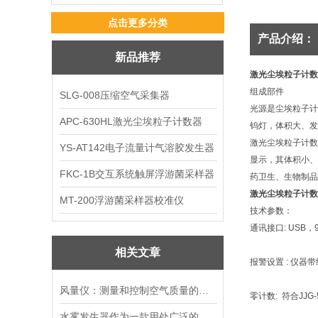
点击更多分类
产品介绍：
新品推荐
激光尘埃粒子计数
组成部件
SLG-008压缩空气采集器
光源是尘埃粒子计
APC-630HL激光尘埃粒子计数器
钨灯，体积大、发
激光尘埃粒子计数
YS-AT142电子流量计气溶胶发生器
显示，其体积小、
FKC-1B交互系统触屏浮游菌采样器
药卫生、生物制品
激光尘埃粒子计数
MT-200浮游菌采样器校准仪
技术参数：
通讯接口: USB，
相关文章
报警设置 : 仪器
风量仪：测量和控制空气质量的关键工具
零计数: 符合JJG
水雾发生器作为一款用处广泛的仪器，那么应用范围到底有多广呢？