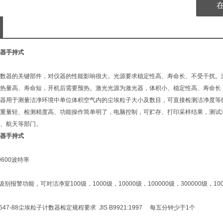
器手持式
数器的关键部件，对仪器的性能影响很大。光源要求稳定性高、寿命长、不受干扰。
热量高、寿命短，开机后需要预热。激光光源为激光器，体积小、稳定性高、寿命长
器用于测量洁净环境中单位体积空气内的尘埃粒子大小及数目，可直接检测洁净度等
重量轻、检测精度高、功能操作简单明了，电脑控制，可贮存、打印采样结果，测试
、航天等部门。
器手持式
9600波特率
带级别报警功能，可对洁净室100级，1000级，10000级，100000级，300000级，
-547-88尘埃粒子计数器检定规程要求 JIS B9921:1997 每五分钟少于1个