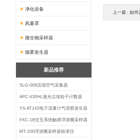
净化设备
上一篇 :
如何
风量罩
微生物采样器
烟雾发生器
新品推荐
SLG-008压缩空气采集器
APC-630HL激光尘埃粒子计数器
YS-AT142电子流量计气溶胶发生器
FKC-1B交互系统触屏浮游菌采样器
MT-200浮游菌采样器校准仪