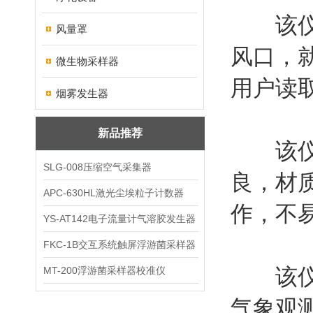
该仪器
风量罩
风口，
微生物采样器
用户读
烟雾发生器
新品推荐
该仪器
SLG-008压缩空气采集器
良，材
APC-630HL激光尘埃粒子计数器
作，不
YS-AT142电子流量计气溶胶发生器
FKC-1B交互系统触屏浮游菌采样器
该仪器
MT-200浮游菌采样器校准仪
气象观