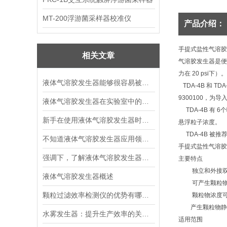
MT-200浮游菌采样器校准仪
产品介绍：
手提式盐性气溶胶
相关文章
气溶胶发生器是便携
力在 20 psi下）。
液体气溶胶发生器能够很容易被空气带动并随气流扩散
TDA-4B 和 
9300100，
液体气溶胶发生器在实验室中的应用
TDA-4B 有 
新手在使用液体气溶胶发生器时都会遇到一些问题，下面我们来仔细说说
悬浮粒子浓度。
TDA-4B 被推
不知道液体气溶胶发生器应用领域？一文读懂
手提式盐性气溶胶
强调下，了解液体气溶胶发生器原理及工作过程很有必要
主要特点
独立和外接双高
液体气溶胶发生器概述
可产生颗粒物粒
颗粒过滤效率检测仪的优势有哪些？
颗粒物浓度可
产生颗粒物静电
水雾发生器：提升生产效率的关键设备
适用范围