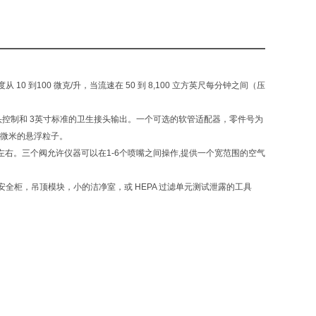
 到100 微克/升，当流速在 50 到 8,100 立方英尺每分钟之间（压
立的喷头控制和 3英寸标准的卫生接头输出。一个可选的软管适配器，零件号为
次微米的悬浮粒子。
克/升左右。三个阀允许仪器可以在1-6个喷嘴之间操作,提供一个宽范围的空气
生物安全柜，吊顶模块，小的洁净室，或 HEPA 过滤单元测试泄露的工具