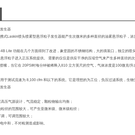
发生器
式Laskin喷头喷雾型悬浮粒子发生器能产生次微米的多种直径的油雾悬浮粒子，浓度从 10
TDA-4B Lite 功能在几个方面得到了改进，象坚固的不锈钢结构，大的填装口，独
为导入悬浮粒子进入正压系统提供。 需要的仅仅是供应干净的压缩空气来产生多种直径的
6个喷嘴，当它在 20PSI时每分钟被稀释入810 立方英尺的空气，气体浓度是100微
荐用于测试流速为 8,100 cfm 和以下的系统。它是理想的为工位，负压过滤系统，
发生器
压气源设计，气流稳定，颗粒物输出均衡；
径的范围较大，可产生亚微米级、微米级粒径；
调，可调范围较大；
中和，不对检测造成影响。