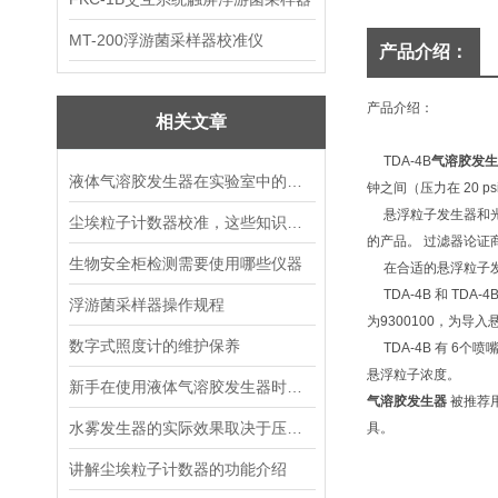
MT-200浮游菌采样器校准仪
产品介绍：
产品介绍：
相关文章
TDA-4B
气溶胶发生
液体气溶胶发生器在实验室中的应用
钟之间（压力在 20 p
悬浮粒子发生器和光度
尘埃粒子计数器校准，这些知识点你知道吗
的产品。 过滤器论证
生物安全柜检测需要使用哪些仪器
在合适的悬浮粒子发
TDA-4B 和 TD
浮游菌采样器操作规程
为9300100，为
数字式照度计的维护保养
TDA-4B 有 6个
悬浮粒子浓度。
新手在使用液体气溶胶发生器时都会遇到一些问题，下面我们来仔细说说
气溶胶发生器
被推荐用
水雾发生器的实际效果取决于压力和射程两个因素
具。
讲解尘埃粒子计数器的功能介绍