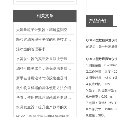
相关文章
产品介绍：
大流量粒子计数器：精确监测空气质量的利器
颗粒过滤效率检测仪的相关技术要求和测试步骤
QDF-6型数显风速仪
的测定，是一种测量
洁净室的管理要求
水雾发生器的实际效果取决于压力和射程两个因素
QDF-6型数显风速仪
1.测量范围：0～30m/
滤料性能测试台：确保滤清器质量的核心设备
2.工作环境：温度－10
新手在使用液体气溶胶发生器时都会遇到一些问题，下面我们来仔细说说
3.测量精度：≤3％（
4.反应时间：≤3s
微生物采样器的具体使用方法介绍
5.显示：四位数字显示
6.分辨率：0.01m/s
快看，使用在线浮游菌采样器以下事项要注意了
7.电源：直流5～6V
水雾发生器：提升生产效率的关键设备
8.外形尺寸：190×90
9.重量：380g
HJYC-1温湿度压差测试仪精确度与便捷性的结合