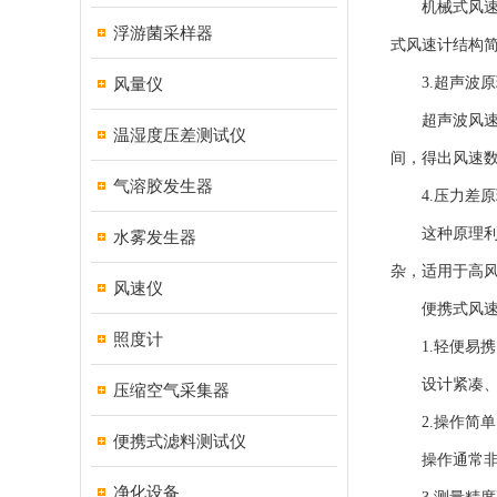
机械式风速检
浮游菌采样器
式风速计结构
风量仪
3.超声波原
超声波风速计
温湿度压差测试仪
间，得出风速
气溶胶发生器
4.压力差原
这种原理利用
水雾发生器
杂，适用于高
风速仪
便携式风速
照度计
1.轻便易携
设计紧凑、重
压缩空气采集器
2.操作简单
便携式滤料测试仪
操作通常非常
净化设备