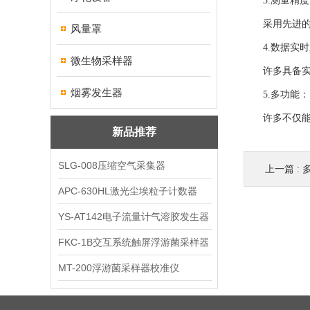
3.测量精度
采用先进的传
风量罩
4.数据实时
微生物采样器
许多具备实时
烟雾发生器
5.多功能：
许多不仅能测
新品推荐
SLG-008压缩空气采集器
上一篇 :
APC-630HL激光尘埃粒子计数器
YS-AT142电子流量计气溶胶发生器
FKC-1B交互系统触屏浮游菌采样器
MT-200浮游菌采样器校准仪