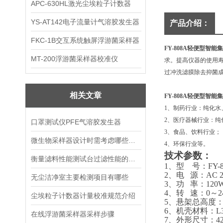
APC-630HL激光尘埃粒子计数器
YS-AT142电子流量计气溶胶发生器
产品介绍：
FKC-1B交互系统触屏浮游菌采样器
FY-808A
轻便型智能集
MT-200浮游菌采样器校准仪
求。提高仪器的使用
过冲洗滤膜除去抑菌
相关文章
FY-808A
轻便型智能集
1、制药行业：纯化
2、医疗器械行业：
口罩测试仪PFE气溶胶发生器
3、食品、饮料行业；
微生物采样器设计时需考虑哪些因素？
4、环保行业等。
技术参数：
衡量滤料性能测试台过滤性能的几个主要指标，来看了
1、型
号：
FY-
2、电
源：
AC 
无尘洁净室主要检测项目有哪些
3、功
率：
120
4、转
速：
0～2
尘埃粒子计数器计量校准规范介绍
5、悬架总高度：3
6、机壳材料：L
在线浮游菌采样器采样步骤
7、外形尺寸：42*